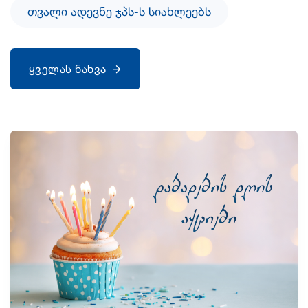
ᲗᲕᲐᲚᲘ ᲐᲓᲔᲕᲜᲔ ᲯᲞᲡ-Ს ᲡᲘᲐᲮᲚᲔᲔᲑᲡ
ყველას ნახვა