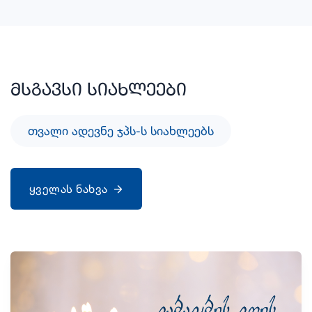
მსგავსი სიახლეები
ᲗᲕᲐᲚᲘ ᲐᲓᲔᲕᲜᲔ ᲯᲞᲡ-Ს ᲡᲘᲐᲮᲚᲔᲔᲑᲡ
ყველას ნახვა